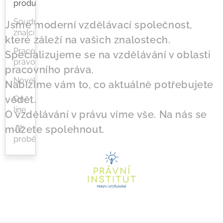
produkty
Soudní
Jsme moderní vzdělávací společnost,
znalci
které záleží na vašich znalostech.
Pracovní
Specializujeme se na vzdělávání v oblasti
právo
pracovního práva.
Novela
Nabízíme vám to, co aktuálně potřebujete
vědět.
On-
line
O vzdělávání v právu víme vše. Na nás se
můžete spolehnout.
Již
proběhlé